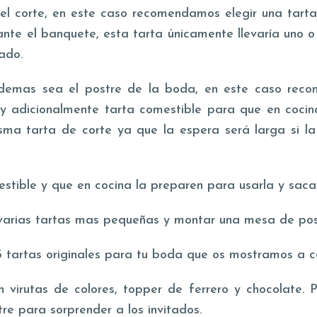
del corte, en este caso recomendamos elegir una tart
nte el banquete, esta tarta únicamente llevaría uno o
ado.
e ademas sea el postre de la boda, en este caso rec
e y adicionalmente tarta comestible para que en coc
ma tarta de corte ya que la espera será larga si la
estible y que en cocina la preparen para usarla y saca
 varias tartas mas pequeñas y montar una mesa de post
 5 tartas originales para tu boda que os mostramos a c
irutas de colores, topper de ferrero y chocolate. P
stre para sorprender a los invitados.