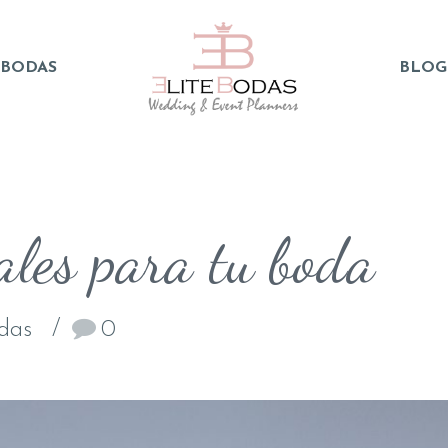
 BODAS
BLOG
ales para tu boda
odas
0