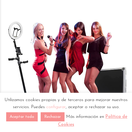
Utilizamos cookies propias y de terceros para mejorar nuestros
servicios. Puedes
configurar
, aceptar o rechazar su uso.
Más información en
Política de
Aceptar todo
Rechazar
Cookies