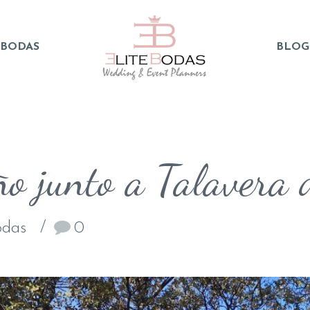
 BODAS
BLOG
o junto a Talavera 
odas
0